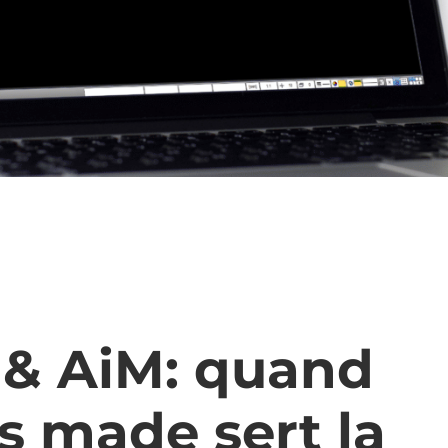
 & AiM: quand
ss made sert la