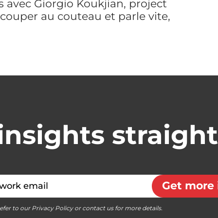
s avec Giorgio Koukjian, project
 couper au couteau et parle vite,
insights straigh
Get more 
efer to our Privacy Policy or contact us for more details.