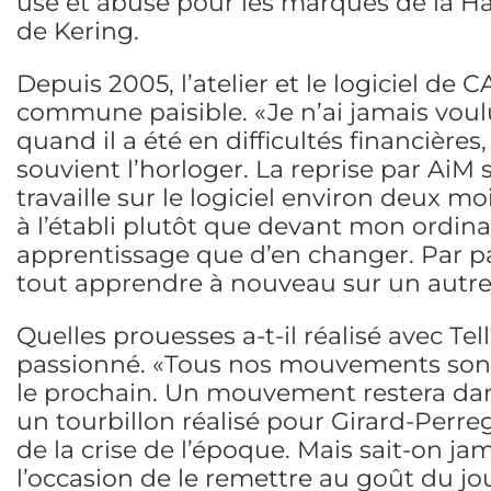
use et abuse pour les marques de la H
de Kering.
Depuis 2005, l’atelier et le logiciel de
commune paisible. «Je n’ai jamais voulu 
quand il a été en difficultés financières,
souvient l’horloger. La reprise par AiM s
travaille sur le logiciel environ deux mo
à l’établi plutôt que devant mon ordin
apprentissage que d’en changer. Par pa
tout apprendre à nouveau sur un autre s
Quelles prouesses a-t-il réalisé avec Tell
passionné. «Tous nos mouvements sont 
le prochain. Un mouvement restera dan
un tourbillon réalisé pour Girard-Perre
de la crise de l’époque. Mais sait-on j
l’occasion de le remettre au goût du jo