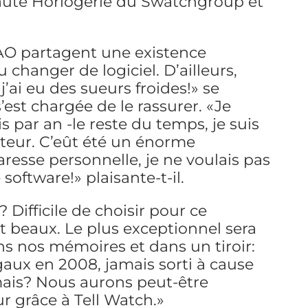
aute Horlogerie du Swatchgroup et
 CAO partagent une existence
changer de logiciel. D’ailleurs,
 j’ai eu des sueurs froides!» se
’est chargée de le rassurer. «Je
is par an -le reste du temps, je suis
ateur. C’eût été un énorme
resse personnelle, je ne voulais pas
oftware!» plaisante-t-il.
? Difficile de choisir pour ce
beaux. Le plus exceptionnel sera
s nos mémoires et dans un tiroir:
gaux en 2008, jamais sorti à cause
amais? Nous aurons peut-être
ur grâce à Tell Watch.»