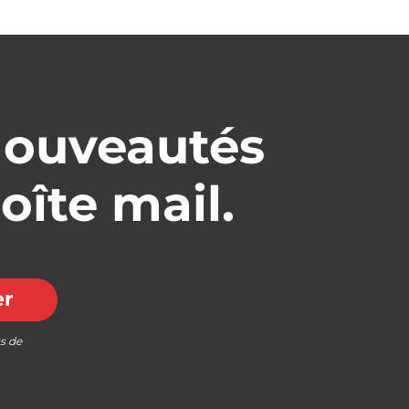
nouveautés
oîte mail.
er
us de