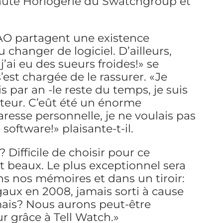
aute Horlogerie du Swatchgroup et
 CAO partagent une existence
changer de logiciel. D’ailleurs,
 j’ai eu des sueurs froides!» se
’est chargée de le rassurer. «Je
is par an -le reste du temps, je suis
ateur. C’eût été un énorme
resse personnelle, je ne voulais pas
oftware!» plaisante-t-il.
? Difficile de choisir pour ce
beaux. Le plus exceptionnel sera
s nos mémoires et dans un tiroir:
gaux en 2008, jamais sorti à cause
amais? Nous aurons peut-être
ur grâce à Tell Watch.»