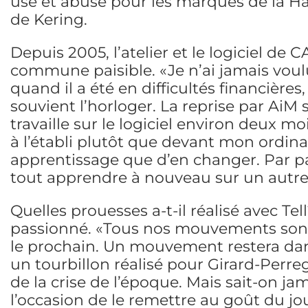
use et abuse pour les marques de la H
de Kering.
Depuis 2005, l’atelier et le logiciel de
commune paisible. «Je n’ai jamais voulu 
quand il a été en difficultés financières,
souvient l’horloger. La reprise par AiM s
travaille sur le logiciel environ deux mo
à l’établi plutôt que devant mon ordin
apprentissage que d’en changer. Par pa
tout apprendre à nouveau sur un autre s
Quelles prouesses a-t-il réalisé avec Tell
passionné. «Tous nos mouvements sont 
le prochain. Un mouvement restera dan
un tourbillon réalisé pour Girard-Perre
de la crise de l’époque. Mais sait-on j
l’occasion de le remettre au goût du jo