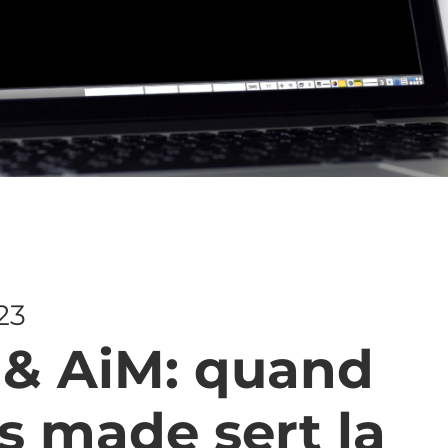
023
 & AiM: quand
ss made sert la