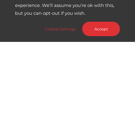
experience. We’ll assume you’re ok with this,
Tell Industry
but you can opt-out if you wish.
Tell View
Cookie Settings
Accept
News
Toutes les news
Actualités
News Produits
Etudes de cas
Webinar
A propos
A propos de Sword Tell
A propos de Sword Group
Contactez-nous